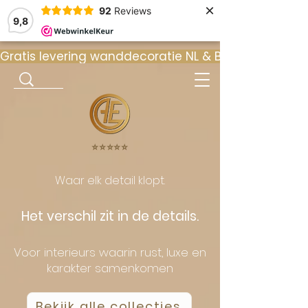
×
92
Reviews
9,8
Gratis levering wanddecoratie NL & BE  •  ⭐ 9
⭐️⭐️⭐️⭐️⭐️
Waar elk detail klopt.
Het verschil zit in de details.
Voor interieurs waarin rust, luxe en
karakter samenkomen
Bekijk alle collecties