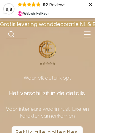
×
92
Reviews
9,8
Gratis levering wanddecoratie NL & BE  •  ⭐ 9
⭐️⭐️⭐️⭐️⭐️
Waar elk detail klopt.
Het verschil zit in de details.
Voor interieurs waarin rust, luxe en
karakter samenkomen
Bekijk alle collecties