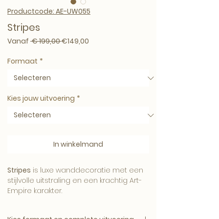
Productcode: AE-UW055
Stripes
Normale prijs
Verkoopprijs
Vanaf
 € 199,00 
€149,00
Formaat
*
Kies jouw uitvoering
*
In winkelmand
Stripes
is luxe wanddecoratie met een
stijlvolle uitstraling en een krachtig Art-
Empire karakter.