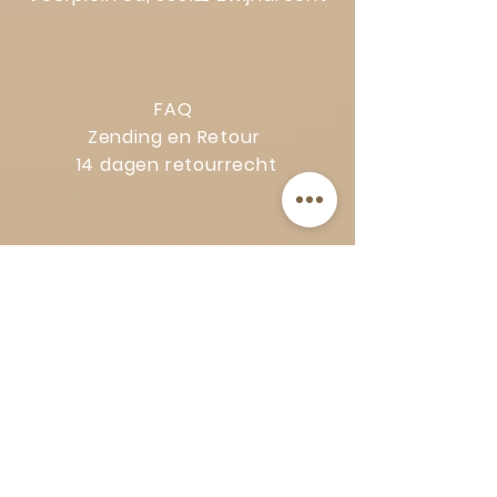
FAQ
Zending en Retour
14 dagen retourrecht
Privacy Policy
Klachtenregeling
Algemene voorwaarden
Volg Art-Empire voor inspiratie en
luxe woonideeën:
Instagram
|
Facebook
| Pinterest |