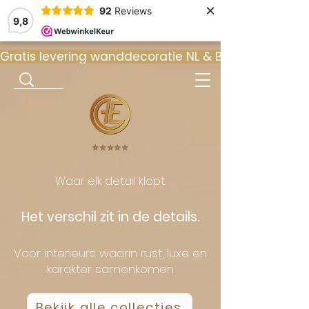
×
92
Reviews
9,8
Gratis levering wanddecoratie NL & BE  •  ⭐ 9
⭐️⭐️⭐️⭐️⭐️
Waar elk detail klopt.
Het verschil zit in de details.
Voor interieurs waarin rust, luxe en
karakter samenkomen
Bekijk alle collecties