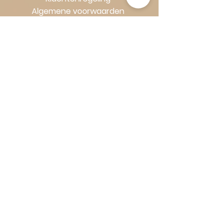
Algemene voorwaarden
Volg Art-Empire voor inspiratie en
luxe woonideeën:
Instagram
|
Facebook
| Pinterest |
Shop veilig en zorgeloos | Betaling
in termijnen met Klarna