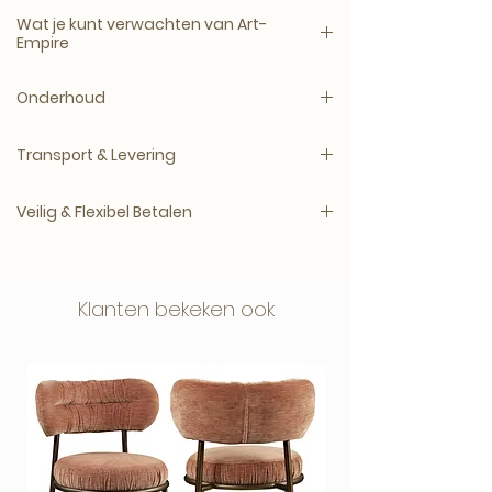
opvallend statement piece voor wie
Een kunstwerk komt het mooist tot zijn
Canvas, plexiglas en dibond zijn
Wat je kunt verwachten van Art-
houdt van moderne kunst met lef en
recht wanneer het formaat past bij de
verkrijgbaar zonder lijst of met een
Empire
stijl.
muur, het meubel en de ruimte
zwarte, witte, naturel eiken of walnoot
eromheen.
Elk kunstwerk wordt speciaal voor jou
houten lijst.
Onderhoud
geproduceerd na bestelling, in de
Bij twijfel adviseren wij vaak een maat
gekozen maat, materiaalsoort en
ArtFrame™ is een compleet akoestisch
Plexiglas, Dibond en ArtFrame™
groter. Wanddecoratie wordt aan de
afwerking.
Transport & Levering
doek inclusief aluminium frame in zwart,
Reinigen met een droge
muur meestal kleiner ervaren dan
wit, goud of zilver.
microvezeldoek. Geen glasreiniger,
vooraf gedacht.
Productietijd
Galerie- en museumkwaliteit
alcohol of schuurmiddelen gebruiken.
Veilig & Flexibel Betalen
3–14 werkdagen, afhankelijk van
Artikelnummer voor een los wisseldoek:
materiaal en oplage.
Intense kleuren, rijke diepte en een luxe
AE-UR001
Achteraf betalen met Klarna
Canvas
uitstraling
Voorzichtig afstoffen met een zachte,
Je kunstwerk wordt zorgvuldig verpakt
In 3 termijnen betalen zonder rente (NL)
droge doek.
Klanten bekeken ook
en veilig verzonden.
Zorgvuldig geproduceerd en netjes
verpakt
Veilig afrekenen via vertrouwde
betaalmethoden.