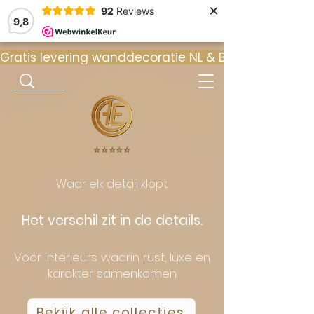
×
92
Reviews
9,8
Gratis levering wanddecoratie NL & BE  •  ⭐ 9
⭐️⭐️⭐️⭐️⭐️
Waar elk detail klopt.
Het verschil zit in de details.
Voor interieurs waarin rust, luxe en
karakter samenkomen
Bekijk alle collecties