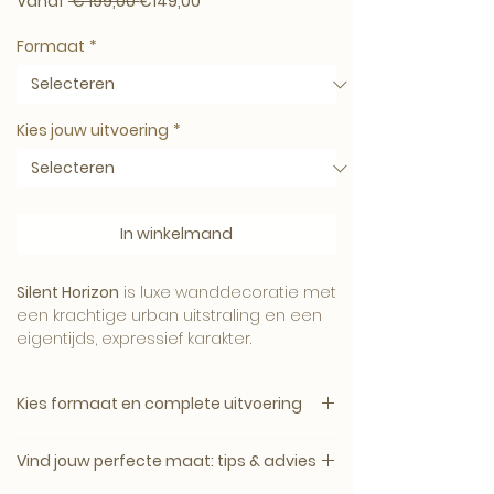
Normale prijs
Verkoopprijs
Vanaf
 € 199,00 
€149,00
Formaat
*
Kies jouw uitvoering
*
In winkelmand
Silent Horizon
is luxe wanddecoratie met
een krachtige urban uitstraling en een
eigentijds, expressief karakter.
Kies formaat en complete uitvoering
1. Kies het gewenste formaat.
Het kunstwerk brengt energie, contrast
Vind jouw perfecte maat: tips & advies
2. Kies daarna de complete uitvoering.
en persoonlijkheid in het interieur. Een