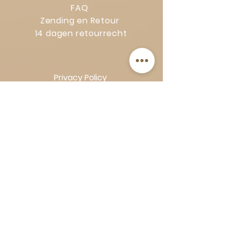
FAQ
Zending en Retour
14 dagen retourrecht
Privacy Policy
Klachtenregeling
Algemene voorwaarden
Volg Art-Empire voor inspiratie en
luxe woonideeën:
Instagram
|
Facebook
| Pinterest |
Shop veilig en zorgeloos | Betaling
in termijnen met Klarna