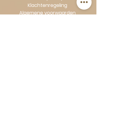
Klachtenregeling
Algemene voorwaarden
Volg Art-Empire voor inspiratie en
luxe woonideeën:
Instagram
|
Facebook
| Pinterest |
Shop veilig en zorgeloos | Betaling
in termijnen met Klarna