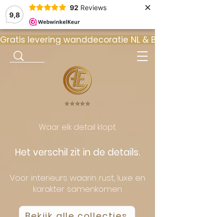
×
92
Reviews
9,8
Gratis levering wanddecoratie NL & BE  •  ⭐ 9
⭐️⭐️⭐️⭐️⭐️
Waar elk detail klopt.
Het verschil zit in de details.
Voor interieurs waarin rust, luxe en
karakter samenkomen
Bekijk alle collecties