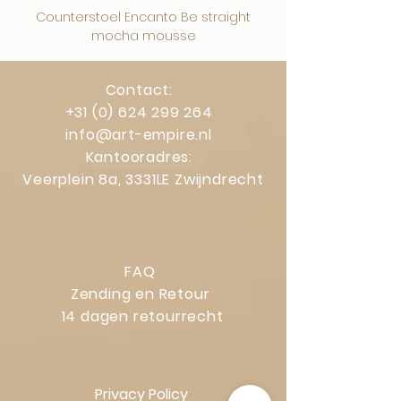
Counterstoel Encanto Be straight
Decoratief object Swi
mocha mousse
Contact:
+31 (0) 624 299 264
info@art-empire.nl
Kantooradres:
Veerplein 8a, 3331LE Zwijndrecht
FAQ
Zending en Retour
14 dagen retourrecht
Privacy Policy