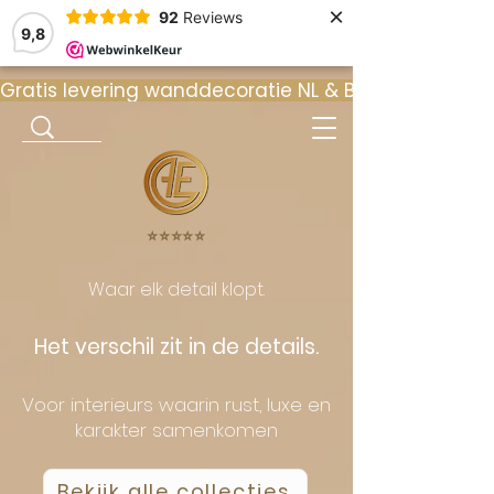
×
92
Reviews
9,8
Gratis levering wanddecoratie NL & BE  •  ⭐ 9
⭐️⭐️⭐️⭐️⭐️
Waar elk detail klopt.
Het verschil zit in de details.
Voor interieurs waarin rust, luxe en
karakter samenkomen
Bekijk alle collecties