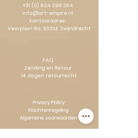
+31 (0) 624 299 264
Extra informatie
Elk item is uniek door het gebruik van
info@art-empire.nl
natuurlijke materialen
Kantooradres:
Subtiele glans die het licht op een
Veerplein 8a, 3331LE Zwijndrecht
elegante manier reflecteert
Perfect als decoratieve schaal of luxe
centerpiece
FAQ
Zending en Retour
14 dagen retourrecht
Privacy Policy
Klachtenregeling
Algemene voorwaarden
Volg Art-Empire voor inspiratie en