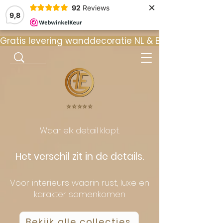
×
92
Reviews
9,8
Gratis levering wanddecoratie NL & BE  •  ⭐ 9
⭐️⭐️⭐️⭐️⭐️
Waar elk detail klopt.
Het verschil zit in de details.
Voor interieurs waarin rust, luxe en
karakter samenkomen
Bekijk alle collecties