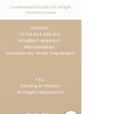
Counterstoel Encanto Be straight
Decoratief object Swi
mocha mousse
Contact:
+31 (0) 624 299 264
info@art-empire.nl
Kantooradres:
Veerplein 8a, 3331LE Zwijndrecht
FAQ
Zending en Retour
14 dagen retourrecht