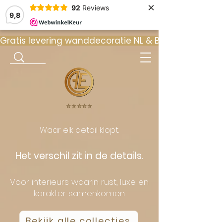
×
92
Reviews
9,8
Gratis levering wanddecoratie NL & BE  •  ⭐ 9
⭐️⭐️⭐️⭐️⭐️
Waar elk detail klopt.
Het verschil zit in de details.
Voor interieurs waarin rust, luxe en
karakter samenkomen
Bekijk alle collecties