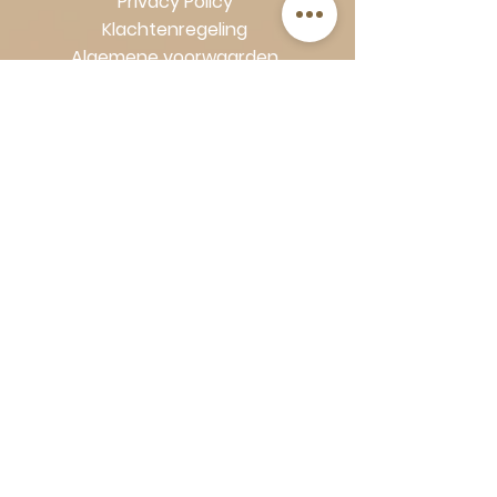
Privacy Policy
Klachtenregeling
Algemene voorwaarden
Volg Art-Empire voor inspiratie en
luxe woonideeën:
Instagram
|
Facebook
| Pinterest |
Shop veilig en zorgeloos | Betaling
in termijnen met Klarna