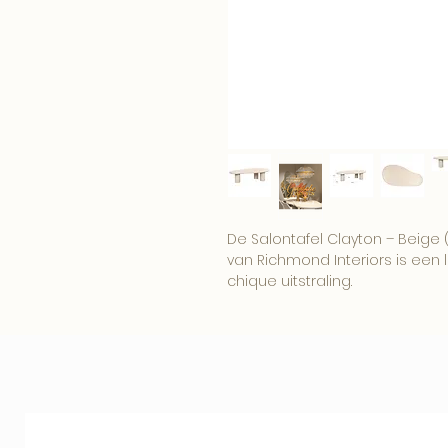
De Salontafel Clayton – Beige 
van Richmond Interiors is een lu
chique uitstraling.
Een elegant item voor een wo
boutique interieur.
Combineer dit item met onze
woonaccessoires voor een comp