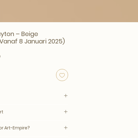
ayton – Beige
Vanaf 8 Januari 2025)
rijs
Verkoopprijs
0
eriors
rt
tafel
81 × 43 cm
–14 werkdagen, mits op voorraad
light eco plaster finish
r Art-Empire?
eige