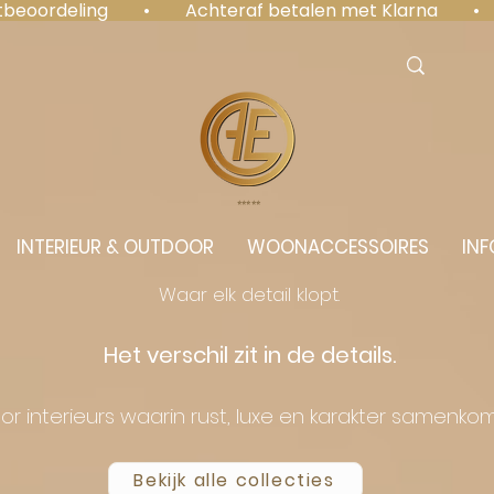
antbeoordeling  •  Achteraf betalen met Klarna  • 
⭐️⭐️⭐️⭐️⭐️
INTERIEUR & OUTDOOR
WOONACCESSOIRES
INF
Waar elk detail klopt.
Het verschil zit in de details.
or interieurs waarin rust, luxe en karakter samenko
Bekijk alle collecties