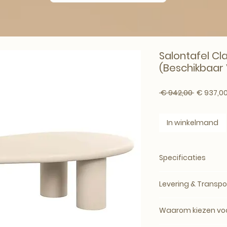
Salontafel Cl
(Beschikbaar 
Normale p
 € 942,00 
€ 937,0
In winkelmand
Specificaties
Merk:
Richmond Int
Levering & Transpo
Producttype:
Salon
Afmetingen:
161 × 
Levertijd: circa 5
Materiaal:
MDF met 
Waarom kiezen voo
bij de leverancier.
Kleur / uitvoering:
B