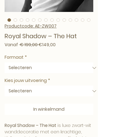
Productcode: AE-ZW007
Royal Shadow – The Hat
Normale prijs
Verkoopprijs
Vanaf
 € 199,00 
€149,00
Formaat
*
Kies jouw uitvoering
*
In winkelmand
Royal Shadow – The Hat
is luxe zwart-wit
wanddecoratie met een krachtige,