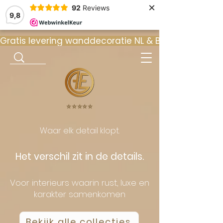
×
92
Reviews
9,8
Gratis levering wanddecoratie NL & BE  •  ⭐ 9
⭐️⭐️⭐️⭐️⭐️
Waar elk detail klopt.
Het verschil zit in de details.
Voor interieurs waarin rust, luxe en
karakter samenkomen
Bekijk alle collecties