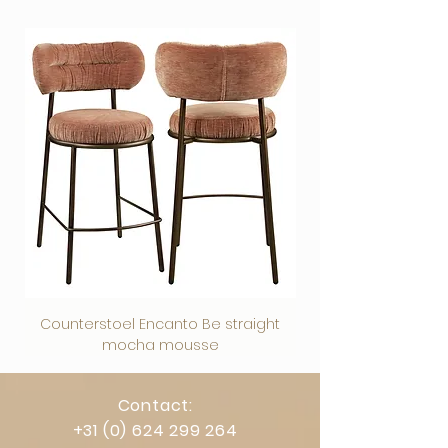
verpakt
Veilig afrekenen via vertrouwde
betaalmethoden.
Counterstoel Encanto Be straight
Decoratief object Swi
mocha mousse
Contact:
+31 (0) 624 299 264