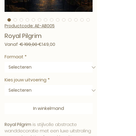
Productcode: AE-AB005
Royal Pilgrim
Normale prijs
Verkoopprijs
Vanaf
 € 199,00 
€149,00
Formaat
*
Kies jouw uitvoering
*
In winkelmand
Royal Pilgrim
is stijlvolle abstracte
wanddecoratie met een luxe uitstraling