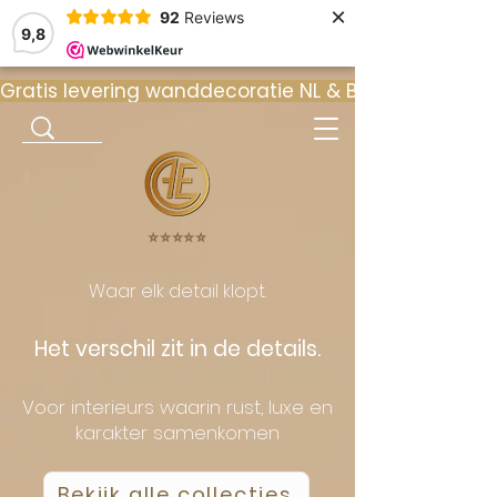
×
92
Reviews
9,8
Gratis levering wanddecoratie NL & BE  •  ⭐ 9
⭐️⭐️⭐️⭐️⭐️
Waar elk detail klopt.
Het verschil zit in de details.
Voor interieurs waarin rust, luxe en
karakter samenkomen
Bekijk alle collecties