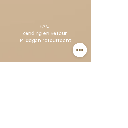
FAQ
Zending en Retour
14 dagen retourrecht
Privacy Policy
Klachtenregeling
Algemene voorwaarden
Volg Art-Empire voor inspiratie en
luxe woonideeën:
Instagram
|
Facebook
| Pinterest |