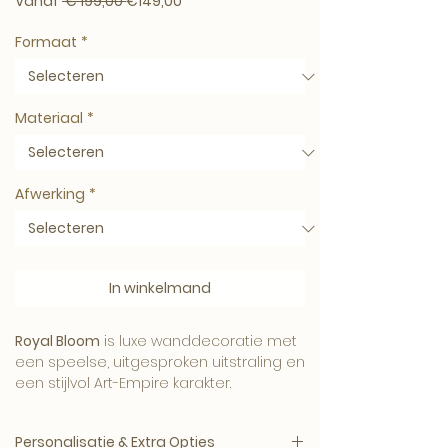
Normale prijs
Verkoopprijs
Vanaf
 € 199,00 
€149,00
Formaat
*
Materiaal
*
Afwerking
*
In winkelmand
Royal Bloom
is luxe wanddecoratie met
een speelse, uitgesproken uitstraling en
een stijlvol Art-Empire karakter.
Het kunstwerk brengt humor, contrast
Personalisatie & Extra Opties
en persoonlijkheid in het interieur en