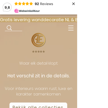
×
92
Reviews
9,8
Gratis levering wanddecoratie NL & BE  •  ⭐ 9
⭐️⭐️⭐️⭐️⭐️
Waar elk detail klopt.
Het verschil zit in de details.
Voor interieurs waarin rust, luxe en
karakter samenkomen
Bekijk alle collecties