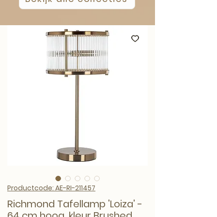
Productcode: AE-RI-211457
Richmond Tafellamp 'Loiza' -
64 cm hoog, kleur Brushed