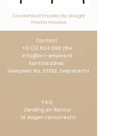
Counterstoel Encanto Be straight
Decoratief object Swi
mocha mousse
Contact:
+31 (0) 624 299 264
info@art-empire.nl
Kantooradres:
Veerplein 8a, 3331LE Zwijndrecht
FAQ
Zending en Retour
14 dagen retourrecht