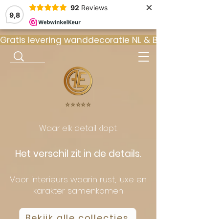
×
92
Reviews
9,8
Gratis levering wanddecoratie NL & BE  •  ⭐ 9
⭐️⭐️⭐️⭐️⭐️
Waar elk detail klopt.
Het verschil zit in de details.
Voor interieurs waarin rust, luxe en
karakter samenkomen
Bekijk alle collecties