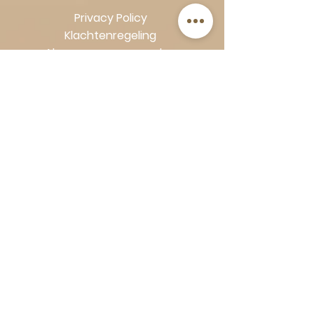
Privacy Policy
Klachtenregeling
Algemene voorwaarden
Volg Art-Empire voor inspiratie en
luxe woonideeën:
Instagram
|
Facebook
| Pinterest |
Shop veilig en zorgeloos | Betaling
in termijnen met Klarna