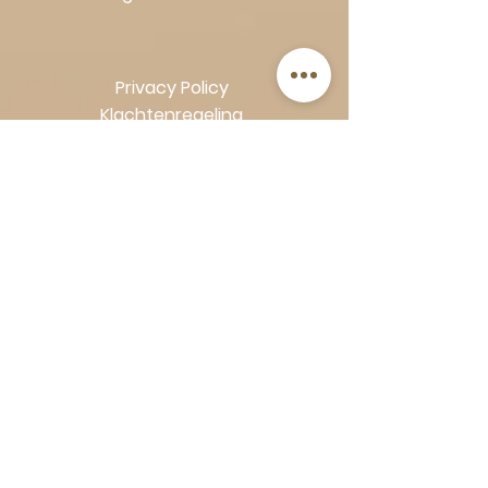
Privacy Policy
Klachtenregeling
Algemene voorwaarden
Volg Art-Empire voor inspiratie en
luxe woonideeën:
Instagram
|
Facebook
| Pinterest |
Shop veilig en zorgeloos | Betaling
in termijnen met Klarna