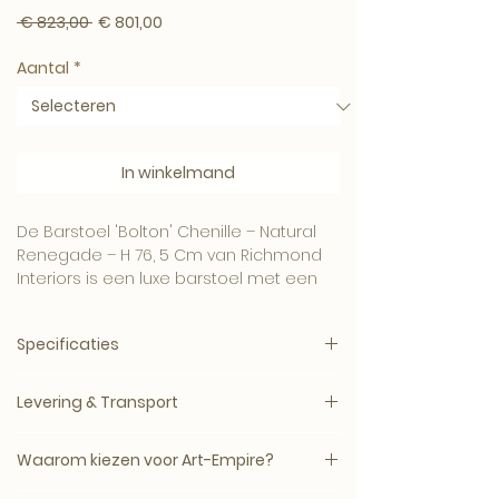
Normale prijs
Verkoopprijs
 € 823,00 
€ 801,00
Aantal
*
In winkelmand
De Barstoel 'Bolton' Chenille – Natural
Renegade – H 76, 5 Cm van Richmond
Interiors is een luxe barstoel met een
stijlvolle, hotel-chique uitstraling.
Een verfijnde keuze voor een eetkamer,
Specificaties
keukenbar of stijlvolle hospitality-
omgeving.
Merk:
Richmond Interiors
Combineer dit item met onze meubels,
Levering & Transport
Artikelnummer:
211185
wanddecoratie en woonaccessoires
Producttype:
Barstoel
voor een compleet Art-Empire interieur.
Levertijd: circa 5–14 werkdagen, mits op
EAN:
8720621684343
Waarom kiezen voor Art-Empire?
voorraad bij de leverancier.
SKU:
AE-RI-211185