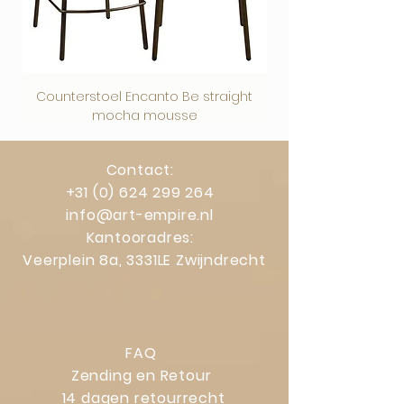
rechten bij schade, defecten of
verkeerde levering blijven uiteraard
gelden.
Counterstoel Encanto Be straight
Decoratief object Swi
mocha mousse
Contact:
+31 (0) 624 299 264
info@art-empire.nl
Kantooradres:
Veerplein 8a, 3331LE Zwijndrecht
FAQ
Zending en Retour
14 dagen retourrecht