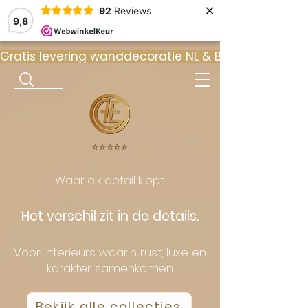
×
92
Reviews
9,8
Gratis levering wanddecoratie NL & BE  •  ⭐ 9
⭐️⭐️⭐️⭐️⭐️
Waar elk detail klopt.
Het verschil zit in de details.
Voor interieurs waarin rust, luxe en
karakter samenkomen
Bekijk alle collecties