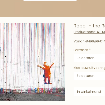
Rebel in the 
Productcode: AE-K
Nor
Vanaf
 € 199,00 
€1
Formaat
*
Selecteren
Kies jouw uitvoerin
Selecteren
In winkelmand