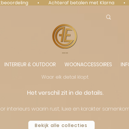
antbeoordeling  •  Achteraf betalen met Klarna  • 
⭐️⭐️⭐️⭐️⭐️
INTERIEUR & OUTDOOR
WOONACCESSOIRES
INF
Waar elk detail klopt.
Het verschil zit in de details.
or interieurs waarin rust, luxe en karakter samenko
Bekijk alle collecties