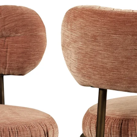
Hang wanddecorat
9,8/10 klantwaarde
warmtebronnen.
Beschermfolie
Op plexiglas en di
Deze kun je na h
verwijderen.