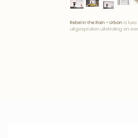
Rebel in the Rain – Urban
is lux
uitgesproken uitstraling en een 
Het kunstwerk brengt humor, co
interieur en werkt als opvall