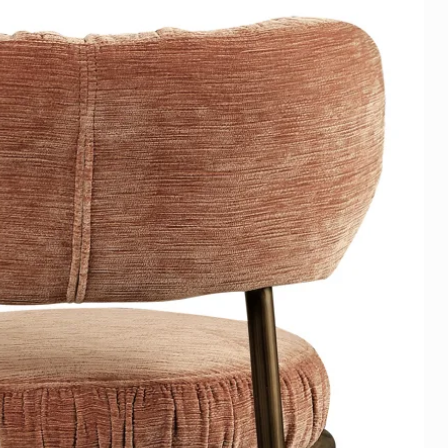
ie niet boven actieve
ring
bond zit een beschermfolie.
et ophangen eenvoudig