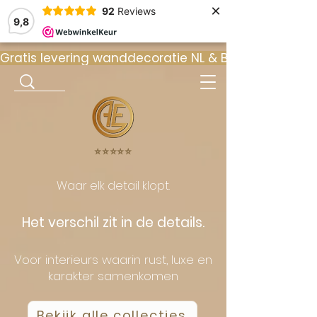
×
92
Reviews
9,8
Gratis levering wanddecoratie NL & BE  •  ⭐ 9
⭐️⭐️⭐️⭐️⭐️
Waar elk detail klopt.
Het verschil zit in de details.
Voor interieurs waarin rust, luxe en
karakter samenkomen
Bekijk alle collecties