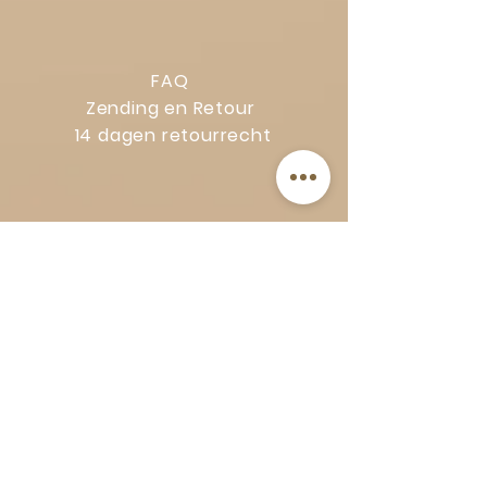
FAQ
Zending en Retour
14 dagen retourrecht
Privacy Policy
Klachtenregeling
Algemene voorwaarden
Volg Art-Empire voor inspiratie en
luxe woonideeën:
Instagram
|
Facebook
| Pinterest |