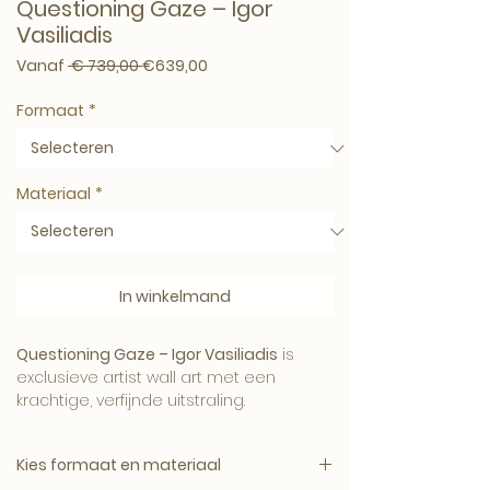
Questioning Gaze – Igor
Vasiliadis
Normale prijs
Verkoopprijs
Vanaf
 € 739,00 
€639,00
Formaat
*
Materiaal
*
In winkelmand
Questioning Gaze – Igor Vasiliadis
is
exclusieve artist wall art met een
krachtige, verfijnde uitstraling.
Kies formaat en materiaal