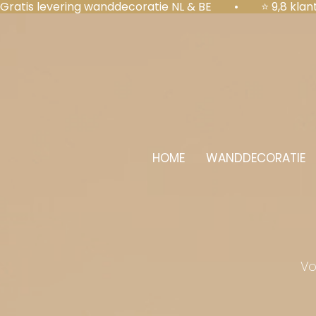
Gratis levering wanddecoratie NL & BE  •  ⭐ 9,8 kl
HOME
WANDDECORATIE
Vo