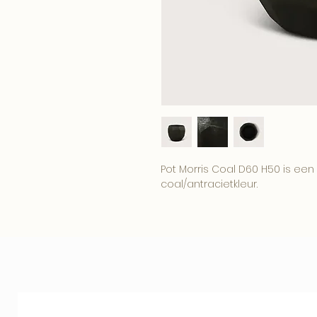
Pot Morris Coal D60 H50 is een
coal/antracietkleur.
Een sterke basis voor grote pla
woonruimtes of projectinterieu