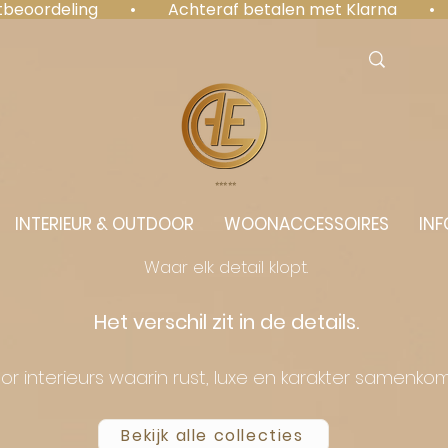
antbeoordeling  •  Achteraf betalen met Klarna  • 
⭐️⭐️⭐️⭐️⭐️
INTERIEUR & OUTDOOR
WOONACCESSOIRES
INF
Waar elk detail klopt.
Het verschil zit in de details.
or interieurs waarin rust, luxe en karakter samenko
Bekijk alle collecties