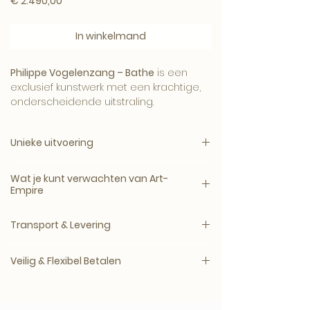
Prijs
€ 2.490,00
In winkelmand
Philippe Vogelenzang – Bathe
is een
exclusief kunstwerk met een krachtige,
onderscheidende uitstraling.
Een statement piece voor een interieur
Unieke uitvoering
waarin kunst, karakter en luxe centraal
staan.
Dit werk wordt aangeboden als
Wat je kunt verwachten van Art-
exclusief kunstwerk in één vaste
Empire
uitvoering.
Je ontvangt een zorgvuldig
Transport & Levering
geselecteerd werk met een
hoogwaardige uitstraling, professioneel
Wij nemen na bestelling contact met je
verpakt en veilig verzonden.
Veilig & Flexibel Betalen
op voor de levering en afstemming.
Veilig afrekenen via vertrouwde
betaalmethoden.