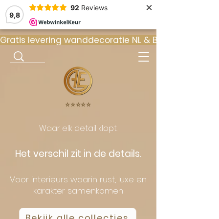
×
92
Reviews
9,8
Gratis levering wanddecoratie NL & BE  •  ⭐ 9
⭐️⭐️⭐️⭐️⭐️
Waar elk detail klopt.
Het verschil zit in de details.
Voor interieurs waarin rust, luxe en
karakter samenkomen
Bekijk alle collecties