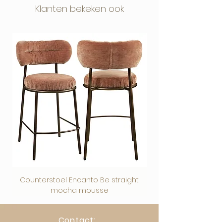
Klanten bekeken ook
Counterstoel Encanto Be straight
Decoratief object Swi
mocha mousse
Contact: