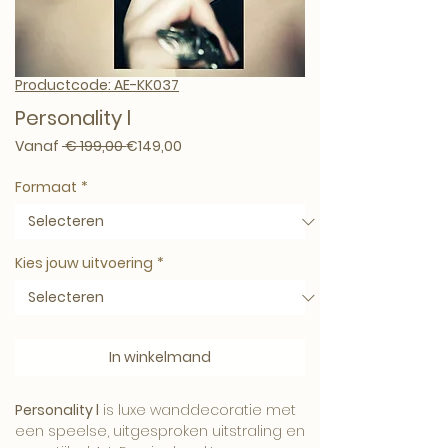
Productcode: AE-KK037
Personality l
Normale prijs
Verkoopprijs
Vanaf
 € 199,00 
€149,00
Formaat
*
Kies jouw uitvoering
*
In winkelmand
Personality l
is luxe wanddecoratie met
een speelse, uitgesproken uitstraling en