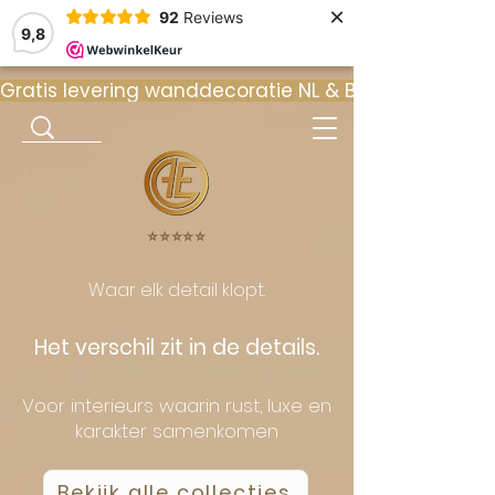
×
92
Reviews
9,8
Gratis levering wanddecoratie NL & BE  •  ⭐ 9
⭐️⭐️⭐️⭐️⭐️
Waar elk detail klopt.
Het verschil zit in de details.
Voor interieurs waarin rust, luxe en
karakter samenkomen
Bekijk alle collecties