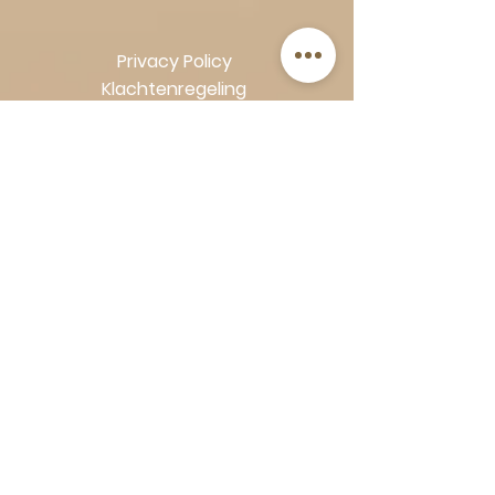
Privacy Policy
Klachtenregeling
Algemene voorwaarden
Volg Art-Empire voor inspiratie en
luxe woonideeën:
Instagram
|
Facebook
| Pinterest |
Shop veilig en zorgeloos | Betaling
in termijnen met Klarna