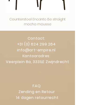
Counterstoel Encanto Be straight
Decoratief object Swi
mocha mousse
Contact:
+31 (0) 624 299 264
info@art-empire.nl
Kantooradres:
Veerplein 8a, 3331LE Zwijndrecht
FAQ
Zending en Retour
14 dagen retourrecht