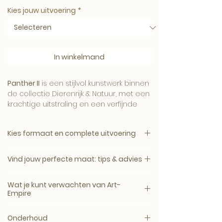
Kies jouw uitvoering
*
In winkelmand
Panther II
is een stijlvol kunstwerk binnen
de collectie Dierenrijk & Natuur, met een
krachtige uitstraling en een verfijnde
Art-Empire signatuur.
Kies formaat en complete uitvoering
1. Kies het gewenste formaat.
Het beeld brengt karakter, sfeer en luxe
Vind jouw perfecte maat: tips & advies
2. Kies daarna de complete uitvoering.
aan de muur en komt mooi tot zijn
recht in een modern, hotel-chique of
Een kunstwerk komt het mooist tot zijn
Canvas, plexiglas en dibond zijn
Wat je kunt verwachten van Art-
uitgesproken interieur.
recht wanneer het formaat past bij de
verkrijgbaar zonder lijst of met een
Empire
muur, het meubel en de ruimte
zwarte, witte, naturel eiken of walnoot
eromheen.
Galerie- en museumkwaliteit
houten lijst.
Onderhoud