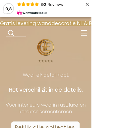
×
92
Reviews
9,8
Gratis levering wanddecoratie NL & BE  •  ⭐ 9
⭐️⭐️⭐️⭐️⭐️
Waar elk detail klopt.
Het verschil zit in de details.
Voor interieurs waarin rust, luxe en
karakter samenkomen
Bekijk alle collecties