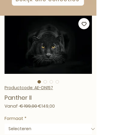
Productcode: AE-DN157
Panther II
Normale prijs
Verkoopprijs
Vanaf
 € 199,00 
€149,00
Formaat
*