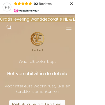
×
92
Reviews
9,8
Gratis levering wanddecoratie NL & BE  •  ⭐ 9
⭐️⭐️⭐️⭐️⭐️
Waar elk detail klopt.
Het verschil zit in de details.
Voor interieurs waarin rust, luxe en
karakter samenkomen
Bekijk alle collecties