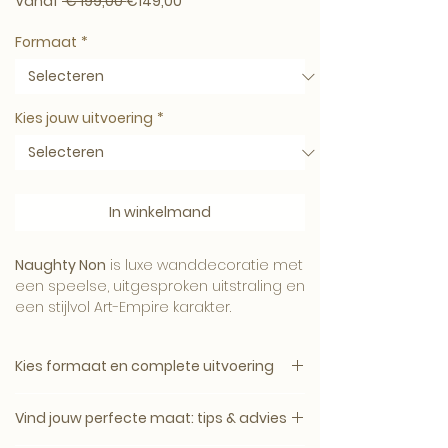
Normale prijs
Verkoopprijs
Vanaf
 € 199,00 
€149,00
Formaat
*
Kies jouw uitvoering
*
In winkelmand
Naughty Non
is luxe wanddecoratie met
een speelse, uitgesproken uitstraling en
een stijlvol Art-Empire karakter.
Kies formaat en complete uitvoering
Het kunstwerk brengt humor, contrast
1. Kies het gewenste formaat.
en persoonlijkheid in het interieur en
Vind jouw perfecte maat: tips & advies
2. Kies daarna de complete uitvoering.
werkt als opvallende eyecatcher aan