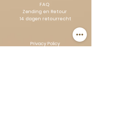
FAQ
Zending en Retour
14 dagen retourrecht
Privacy Policy
Klachtenregeling
Algemene voorwaarden
Volg Art-Empire voor inspiratie en
luxe woonideeën:
Instagram
|
Facebook
| Pinterest |
Shop veilig en zorgeloos | Betaling
in termijnen met Klarna