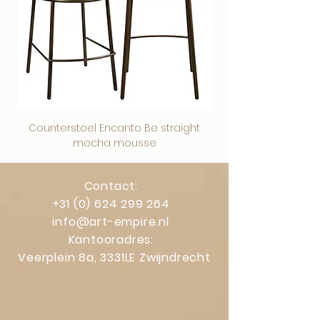
actieve warmtebronnen.
Beschermfolie
Op plexiglas en dibond zit een
beschermfolie. Deze kun je na het
ophangen eenvoudig verwijderen.
Counterstoel Encanto Be straight
Decoratief object Swi
mocha mousse
Contact:
+31 (0) 624 299 264
info@art-empire.nl
Kantooradres:
Veerplein 8a, 3331LE Zwijndrecht