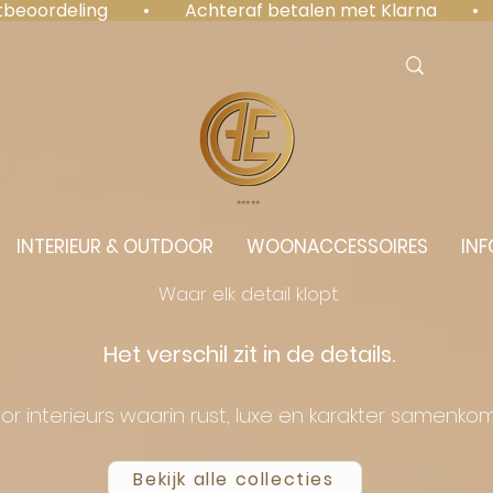
antbeoordeling  •  Achteraf betalen met Klarna  • 
⭐️⭐️⭐️⭐️⭐️
INTERIEUR & OUTDOOR
WOONACCESSOIRES
INF
Waar elk detail klopt.
Het verschil zit in de details.
or interieurs waarin rust, luxe en karakter samenko
Bekijk alle collecties