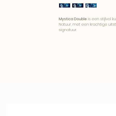
Mystica Double
is een stijlvol 
Natuur, met een krachtige uitst
signatuur.
Het beeld brengt karakter, sf
tot zijn recht in een modern, h