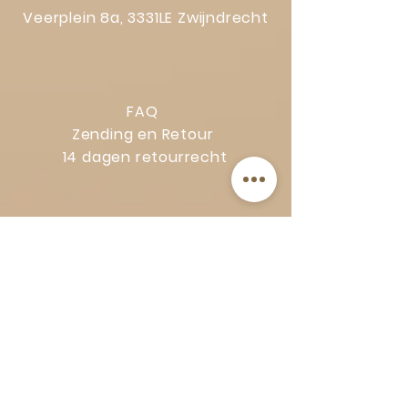
Veerplein 8a, 3331LE Zwijndrecht
FAQ
Zending en Retour
14 dagen retourrecht
Privacy Policy
Klachtenregeling
Algemene voorwaarden
Volg Art-Empire voor inspiratie en
luxe woonideeën: