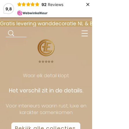
×
92
Reviews
9,8
Gratis levering wanddecoratie NL & BE  •  ⭐ 9
⭐️⭐️⭐️⭐️⭐️
Waar elk detail klopt.
Het verschil zit in de details.
Voor interieurs waarin rust, luxe en
karakter samenkomen
Bekijk alle collecties