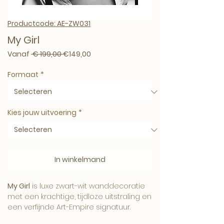
Productcode: AE-ZW031
My Girl
Normale prijs
Verkoopprijs
Vanaf
 € 199,00 
€149,00
Formaat
*
Kies jouw uitvoering
*
In winkelmand
My Girl
is luxe zwart-wit wanddecoratie
met een krachtige, tijdloze uitstraling en
een verfijnde Art-Empire signatuur.