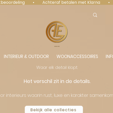
antbeoordeling  •  Achteraf betalen met Klarna  • 
⭐️⭐️⭐️⭐️⭐️
INTERIEUR & OUTDOOR
WOONACCESSOIRES
INF
Waar elk detail klopt.
Het verschil zit in de details.
or interieurs waarin rust, luxe en karakter samenko
Bekijk alle collecties