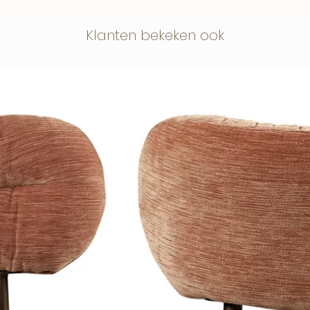
Hang wanddecorat
warmtebronnen.
Beschermfolie
Klanten bekeken ook
trast en verfijning in het interieur en
Op plexiglas en di
r opvallende eyecatcher aan de muur.
Deze kun je na h
verwijderen.