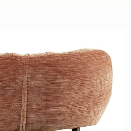
ie niet boven actieve
bond zit een beschermfolie.
et ophangen eenvoudig