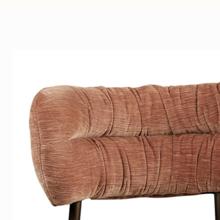
Het kunstwerk brengt diepte, con
is ontworpen als rustige maa