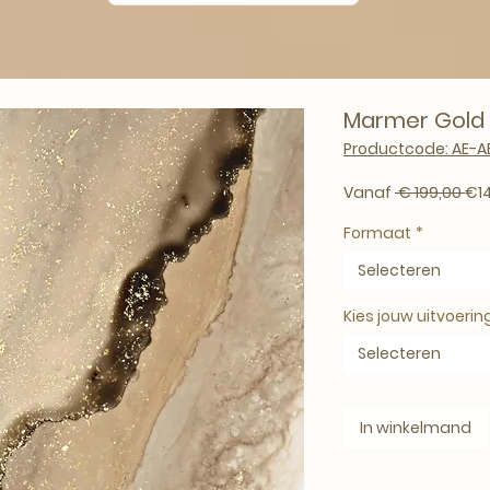
Marmer Gold I
Productcode: AE-A
Nor
Vanaf
 € 199,00 
€1
Formaat
*
Selecteren
Kies jouw uitvoerin
Selecteren
In winkelmand