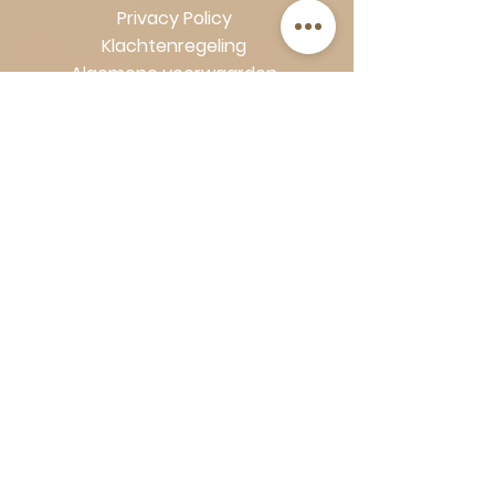
Privacy Policy
Klachtenregeling
Algemene voorwaarden
Volg Art-Empire voor inspiratie en
luxe woonideeën:
Instagram
|
Facebook
| Pinterest |
Shop veilig en zorgeloos | Betaling
in termijnen met Klarna