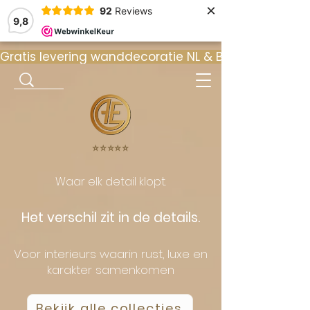
×
92
Reviews
9,8
Gratis levering wanddecoratie NL & BE  •  ⭐ 9
⭐️⭐️⭐️⭐️⭐️
Waar elk detail klopt.
Het verschil zit in de details.
Voor interieurs waarin rust, luxe en
karakter samenkomen
Bekijk alle collecties