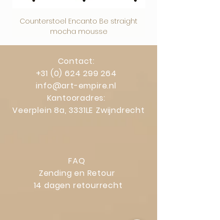
Counterstoel Encanto Be straight
Decoratief object Swi
mocha mousse
Contact:
+31 (0) 624 299 264
info@art-empire.nl
Kantooradres:
Veerplein 8a, 3331LE Zwijndrecht
FAQ
Zending en Retour
14 dagen retourrecht