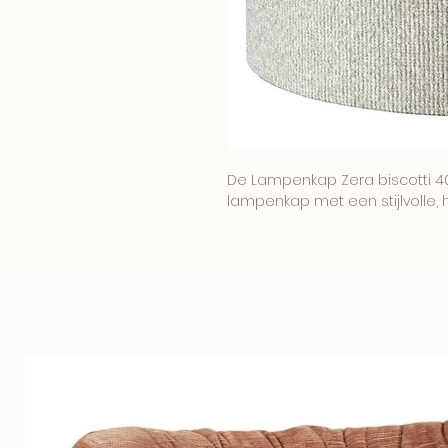
De Lampenkap Zera biscotti 40
lampenkap met een stijlvolle, h
Deze lampenkap geeft verlicht
elegantie en laat zich prach
en interieurstijlen.
Een verfijnde keuze voor interie
verschil maken.