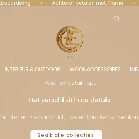
antbeoordeling  •  Achteraf betalen met Klarna  • 
⭐️⭐️⭐️⭐️⭐️
INTERIEUR & OUTDOOR
WOONACCESSOIRES
INF
Waar elk detail klopt.
Het verschil zit in de details.
or interieurs waarin rust, luxe en karakter samenko
Bekijk alle collecties