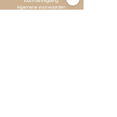
Klachtenregeling
Algemene voorwaarden
Volg Art-Empire voor inspiratie en
luxe woonideeën:
Instagram
|
Facebook
| Pinterest |
Shop veilig en zorgeloos | Betaling
in termijnen met Klarna