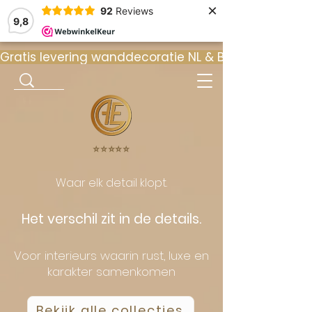
×
92
Reviews
9,8
Gratis levering wanddecoratie NL & BE  •  ⭐ 9
⭐️⭐️⭐️⭐️⭐️
Waar elk detail klopt.
Het verschil zit in de details.
Voor interieurs waarin rust, luxe en
karakter samenkomen
Bekijk alle collecties