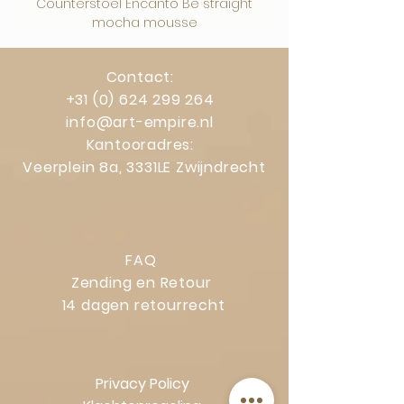
Counterstoel Encanto Be straight
Decoratief object Swi
mocha mousse
Contact:
+31 (0) 624 299 264
info@art-empire.nl
Kantooradres:
Veerplein 8a, 3331LE Zwijndrecht
FAQ
Zending en Retour
14 dagen retourrecht
Privacy Policy