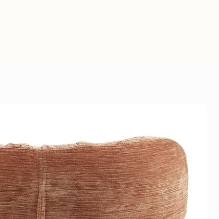
ie niet boven actieve
bond zit een beschermfolie.
et ophangen eenvoudig