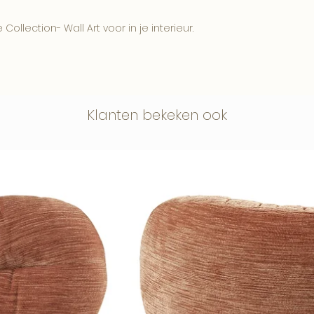
Hang wanddecorat
warmtebronnen.
ollection- Wall Art voor in je interieur.
Beschermfolie
Op plexiglas en di
Deze kun je na h
verwijderen.
rvan af en de hoge kwaliteit zorgt
 Art heeft een kleurige en stijlvolle
Klanten bekeken ook