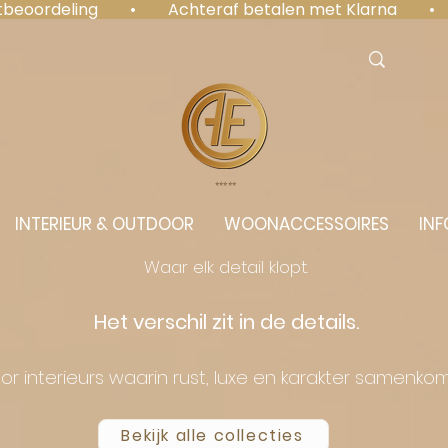
antbeoordeling  •  Achteraf betalen met Klarna  • 
⭐️⭐️⭐️⭐️⭐️
INTERIEUR & OUTDOOR
WOONACCESSOIRES
INF
Waar elk detail klopt.
Het verschil zit in de details.
or interieurs waarin rust, luxe en karakter samenko
Bekijk alle collecties