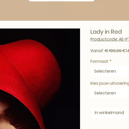
Lady in Red
Productcode: AE-PT
Nor
Vanaf
 € 199,00 
€1
Formaat
*
Selecteren
Kies jouw uitvoerin
Selecteren
In winkelmand