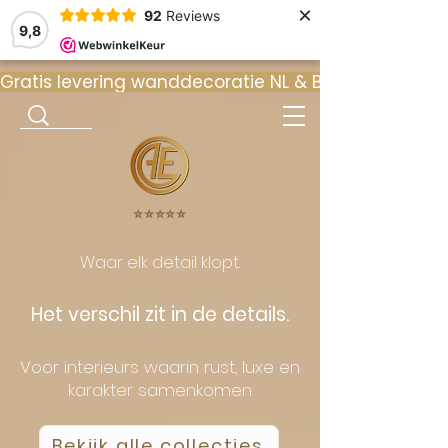
×
92
Reviews
9,8
Gratis levering wanddecoratie NL & BE  •  ⭐ 9
⭐️⭐️⭐️⭐️⭐️
Waar elk detail klopt.
Het verschil zit in de details.
Voor interieurs waarin rust, luxe en
karakter samenkomen
Bekijk alle collecties