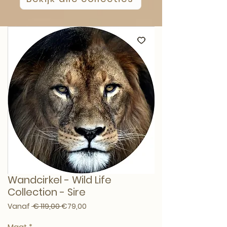
Wandcirkel - Wild Life
Collection - Sire
Normale prijs
Verkoopprijs
Vanaf
 € 119,00 
€79,00