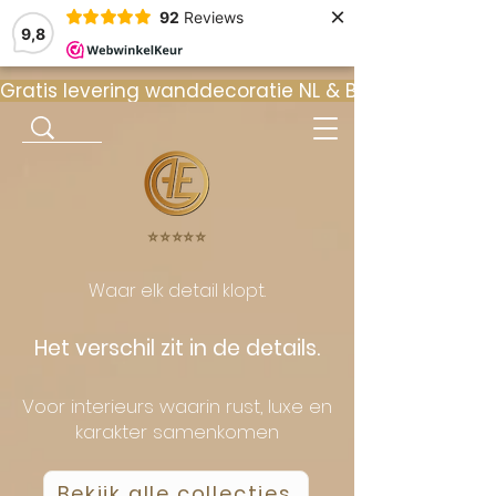
×
92
Reviews
9,8
Gratis levering wanddecoratie NL & BE  •  ⭐ 9
⭐️⭐️⭐️⭐️⭐️
Waar elk detail klopt.
Het verschil zit in de details.
Voor interieurs waarin rust, luxe en
karakter samenkomen
Bekijk alle collecties