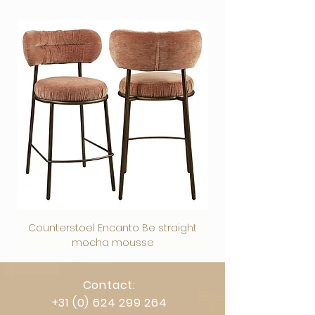
uitvoering die jij kiest
Veilig afrekenen via vertrouwde
betaalmethoden.
Zorgvuldig verpakt en veilig verzonden
Counterstoel Encanto Be straight
Decoratief object Swi
mocha mousse
Contact:
+31 (0) 624 299 264