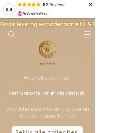
×
92
Reviews
9,8
Gratis levering wanddecoratie NL & BE  •  ⭐ 9
⭐️⭐️⭐️⭐️⭐️
Waar elk detail klopt.
Het verschil zit in de details.
Voor interieurs waarin rust, luxe en
karakter samenkomen
Bekijk alle collecties