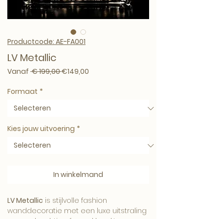
Productcode: AE-FA001
LV Metallic
Normale prijs
Verkoopprijs
Vanaf
 € 199,00 
€149,00
Formaat
*
Kies jouw uitvoering
*
In winkelmand
LV Metallic
is stijlvolle fashion
wanddecoratie met een luxe uitstraling