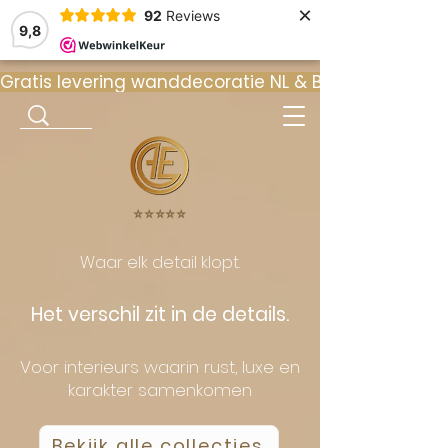
×
92
Reviews
9,8
Gratis levering wanddecoratie NL & BE  •  ⭐ 9
⭐️⭐️⭐️⭐️⭐️
Waar elk detail klopt.
Het verschil zit in de details.
Voor interieurs waarin rust, luxe en
karakter samenkomen
Bekijk alle collecties