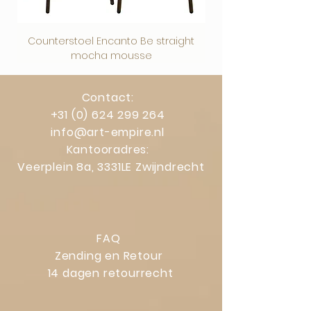
gelden.
Counterstoel Encanto Be straight
Decoratief object Swi
mocha mousse
Contact:
+31 (0) 624 299 264
info@art-empire.nl
Kantooradres:
Veerplein 8a, 3331LE Zwijndrecht
FAQ
Zending en Retour
14 dagen retourrecht