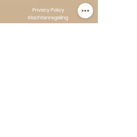
Privacy Policy
Klachtenregeling
Algemene voorwaarden
Volg Art-Empire voor inspiratie en
luxe woonideeën:
Instagram
|
Facebook
| Pinterest |
Shop veilig en zorgeloos | Betaling
in termijnen met Klarna