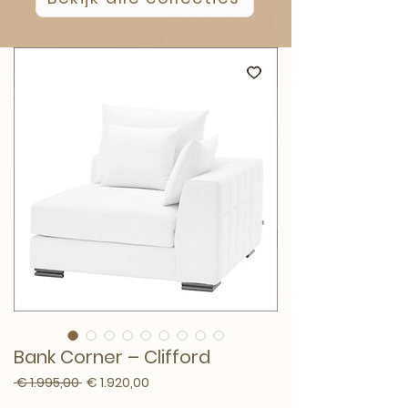
Bank Corner – Clifford
Normale prijs
Verkoopprijs
 € 1.995,00 
€ 1.920,00