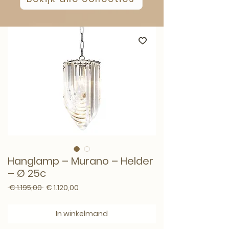
Hanglamp – Murano – Helder
– Ø 25c
Normale prijs
Verkoopprijs
 € 1.195,00 
€ 1.120,00
In winkelmand