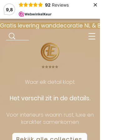
×
92
Reviews
9,8
Gratis levering wanddecoratie NL & BE  •  ⭐ 9
⭐️⭐️⭐️⭐️⭐️
Waar elk detail klopt.
Het verschil zit in de details.
Voor interieurs waarin rust, luxe en
karakter samenkomen
Bekijk alle collecties