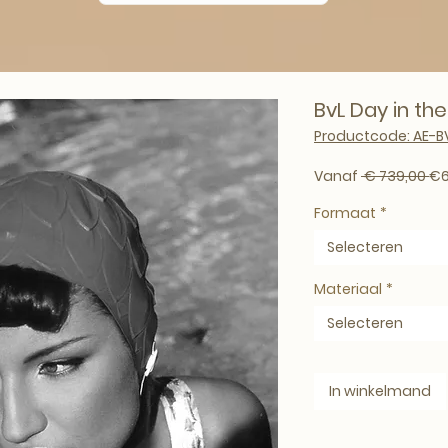
BvL Day in the
Productcode: AE-B
No
Vanaf
 € 739,00 
€6
Formaat
*
Selecteren
Materiaal
*
Selecteren
In winkelmand