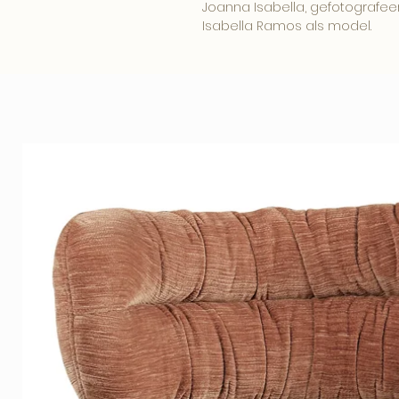
Joanna Isabella, gefotografe
Isabella Ramos als model.
Een krachtig fashion-art beeld 
een stijlvolle editorial sfeer.