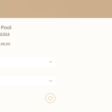
 Pool
VL004
rmale prijs
Verkoopprijs
39,00