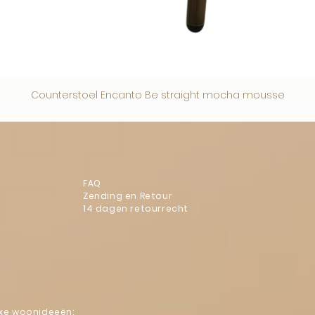
Counterstoel Encanto Be straight mocha mousse
FAQ
Zending en Retour
14 dagen retourrecht
luxe woonideeën: