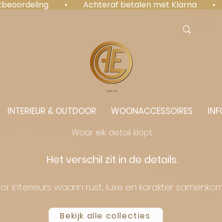
antbeoordeling  •  Achteraf betalen met Klarna  • 
⭐️⭐️⭐️⭐️⭐️
INTERIEUR & OUTDOOR
WOONACCESSOIRES
INF
Waar elk detail klopt.
Het verschil zit in de details.
or interieurs waarin rust, luxe en karakter samenko
Bekijk alle collecties