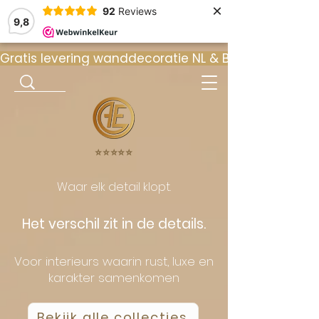
×
92
Reviews
9,8
Gratis levering wanddecoratie NL & BE  •  ⭐ 9
⭐️⭐️⭐️⭐️⭐️
Waar elk detail klopt.
Het verschil zit in de details.
Voor interieurs waarin rust, luxe en
karakter samenkomen
Bekijk alle collecties