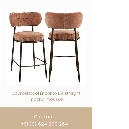
Veilig afrekenen via vertrouwde
betaalmethoden.
Counterstoel Encanto Be straight
Decoratief object Swi
mocha mousse
Contact:
+31 (0) 624 299 264