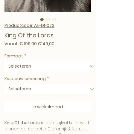
Productcode: AE-DN073
King Of the Lords
Normale prijs
Verkoopprijs
Vanaf
 € 199,00 
€149,00
Formaat
*
Kies jouw uitvoering
*
In winkelmand
King Of the Lords
is een stijlvol kunstwerk
binnen de collectie Dierenrijk & Natuur,