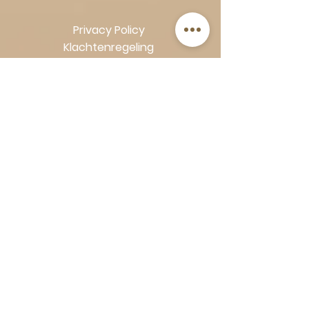
Privacy Policy
Klachtenregeling
Algemene voorwaarden
Volg Art-Empire voor inspiratie en
luxe woonideeën:
Instagram
|
Facebook
| Pinterest |
Shop veilig en zorgeloos | Betaling
in termijnen met Klarna