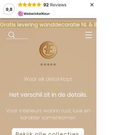
×
92
Reviews
9,8
Gratis levering wanddecoratie NL & BE  •  ⭐ 9
⭐️⭐️⭐️⭐️⭐️
Waar elk detail klopt.
Het verschil zit in de details.
Voor interieurs waarin rust, luxe en
karakter samenkomen
Bekijk alle collecties