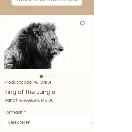
Productcode: AE-DN131
King of the Jungle
Normale prijs
Verkoopprijs
Vanaf
 € 199,00 
€149,00
Formaat
*