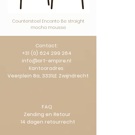
Counterstoel Encanto Be straight
Decoratief object Swi
mocha mousse
Contact:
+31 (0) 624 299 264
info@art-empire.nl
Kantooradres:
Veerplein 8a, 3331LE Zwijndrecht
FAQ
Zending en Retour
14 dagen retourrecht