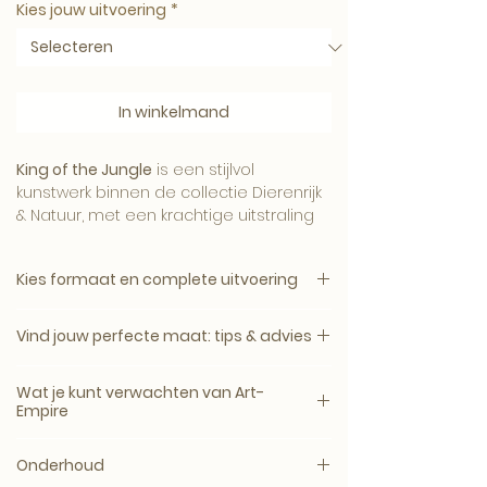
Kies jouw uitvoering
*
In winkelmand
King of the Jungle
is een stijlvol
kunstwerk binnen de collectie Dierenrijk
& Natuur, met een krachtige uitstraling
en een verfijnde Art-Empire signatuur.
Kies formaat en complete uitvoering
1. Kies het gewenste formaat.
Het beeld brengt karakter, sfeer en luxe
Vind jouw perfecte maat: tips & advies
2. Kies daarna de complete uitvoering.
aan de muur en komt mooi tot zijn
recht in een modern, hotel-chique of
Een kunstwerk komt het mooist tot zijn
Canvas, plexiglas en dibond zijn
Wat je kunt verwachten van Art-
uitgesproken interieur.
recht wanneer het formaat past bij de
verkrijgbaar zonder lijst of met een
Empire
muur, het meubel en de ruimte
zwarte, witte, naturel eiken of walnoot
eromheen.
Galerie- en museumkwaliteit
houten lijst.
Onderhoud