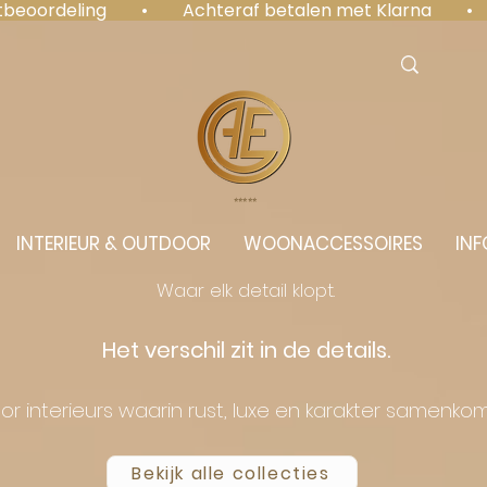
antbeoordeling  •  Achteraf betalen met Klarna  • 
⭐️⭐️⭐️⭐️⭐️
INTERIEUR & OUTDOOR
WOONACCESSOIRES
INF
Waar elk detail klopt.
Het verschil zit in de details.
or interieurs waarin rust, luxe en karakter samenko
Bekijk alle collecties