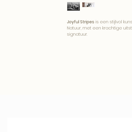
Joyful Stripes
is een stijlvol ku
Natuur, met een krachtige uitst
signatuur.
Het beeld brengt karakter, sf
tot zijn recht in een modern, h