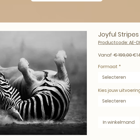
Joyful Stripes
Productcode: AE-D
Nor
Vanaf
 € 199,00 
€1
Formaat
*
Selecteren
Kies jouw uitvoerin
Selecteren
In winkelmand