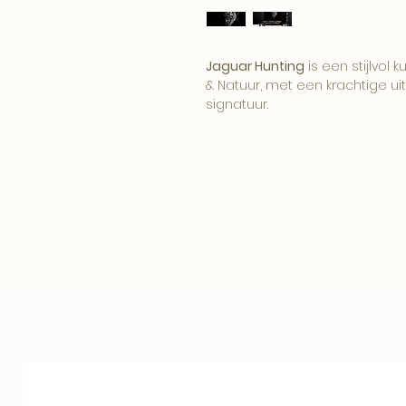
Jaguar Hunting
is een stijlvol 
& Natuur, met een krachtige uit
signatuur.
Het beeld brengt karakter, sf
tot zijn recht in een modern, h