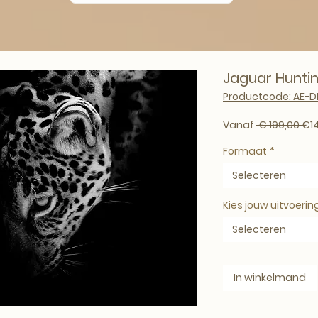
Jaguar Hunti
Productcode: AE-D
Nor
Vanaf
 € 199,00 
€1
Formaat
*
Selecteren
Kies jouw uitvoerin
Selecteren
In winkelmand