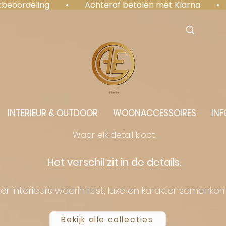
antbeoordeling  •  Achteraf betalen met Klarna  • 
⭐️⭐️⭐️⭐️⭐️
INTERIEUR & OUTDOOR
WOONACCESSOIRES
INF
Waar elk detail klopt.
Het verschil zit in de details.
or interieurs waarin rust, luxe en karakter samenko
Bekijk alle collecties