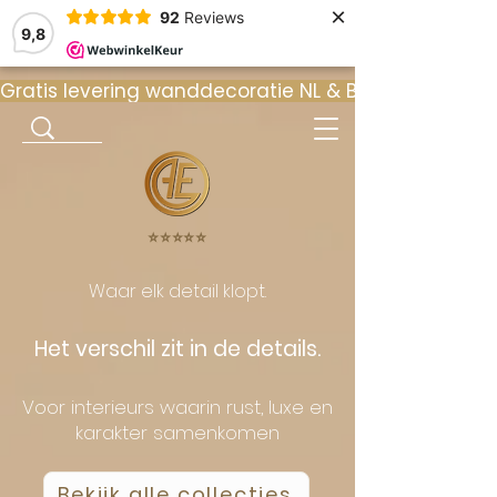
×
92
Reviews
9,8
Gratis levering wanddecoratie NL & BE  •  ⭐ 9
⭐️⭐️⭐️⭐️⭐️
Waar elk detail klopt.
Het verschil zit in de details.
Voor interieurs waarin rust, luxe en
karakter samenkomen
Bekijk alle collecties