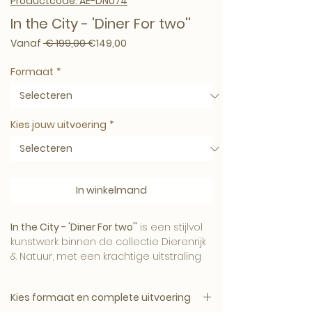
Productcode: AE-DN074
In the City - 'Diner For two''
Normale prijs
Verkoopprijs
Vanaf
 € 199,00 
€149,00
Formaat
*
Kies jouw uitvoering
*
In winkelmand
In the City - 'Diner For two''
is een stijlvol
kunstwerk binnen de collectie Dierenrijk
& Natuur, met een krachtige uitstraling
en een verfijnde Art-Empire signatuur.
Kies formaat en complete uitvoering