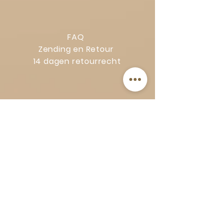
FAQ
Zending en Retour
14 dagen retourrecht
Privacy Policy
Klachtenregeling
Algemene voorwaarden
Volg Art-Empire voor inspiratie en
luxe woonideeën:
Instagram
|
Facebook
| Pinterest |