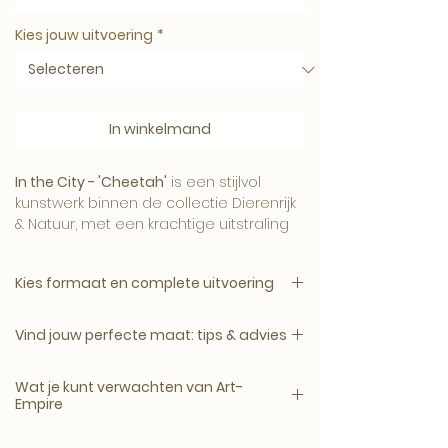
Kies jouw uitvoering
*
In winkelmand
In the City - 'Cheetah'
is een stijlvol
kunstwerk binnen de collectie Dierenrijk
& Natuur, met een krachtige uitstraling
en een verfijnde Art-Empire signatuur.
Kies formaat en complete uitvoering
1. Kies het gewenste formaat.
Het beeld brengt karakter, sfeer en luxe
Vind jouw perfecte maat: tips & advies
2. Kies daarna de complete uitvoering.
aan de muur en komt mooi tot zijn
recht in een modern, hotel-chique of
Een kunstwerk komt het mooist tot zijn
Canvas, plexiglas en dibond zijn
Wat je kunt verwachten van Art-
uitgesproken interieur.
recht wanneer het formaat past bij de
verkrijgbaar zonder lijst of met een
Empire
muur, het meubel en de ruimte
zwarte, witte, naturel eiken of walnoot
eromheen.
Galerie- en museumkwaliteit
houten lijst.