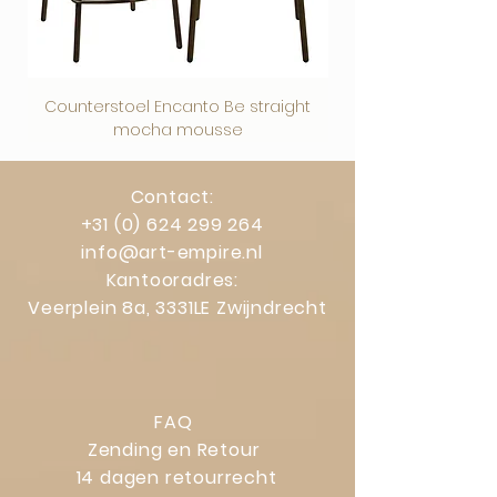
Counterstoel Encanto Be straight
Decoratief object Swi
mocha mousse
Contact:
+31 (0) 624 299 264
info@art-empire.nl
Kantooradres:
Veerplein 8a, 3331LE Zwijndrecht
FAQ
Zending en Retour
14 dagen retourrecht