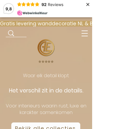
×
92
Reviews
9,8
Gratis levering wanddecoratie NL & BE  •  ⭐ 9
⭐️⭐️⭐️⭐️⭐️
Waar elk detail klopt.
Het verschil zit in de details.
Voor interieurs waarin rust, luxe en
karakter samenkomen
Bekijk alle collecties