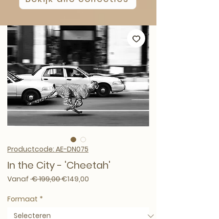
Productcode: AE-DN075
In the City - 'Cheetah'
Normale prijs
Verkoopprijs
Vanaf
 € 199,00 
€149,00
Formaat
*