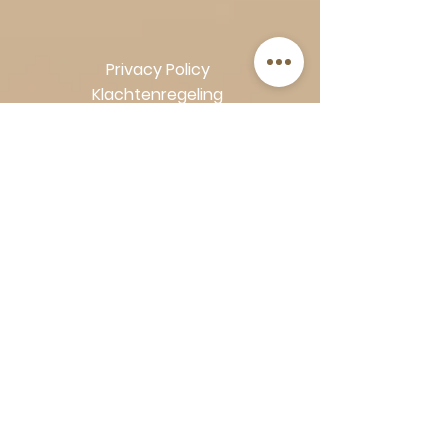
Privacy Policy
Klachtenregeling
Algemene voorwaarden
Volg Art-Empire voor inspiratie en
luxe woonideeën:
Instagram
|
Facebook
| Pinterest |
Shop veilig en zorgeloos | Betaling
in termijnen met Klarna