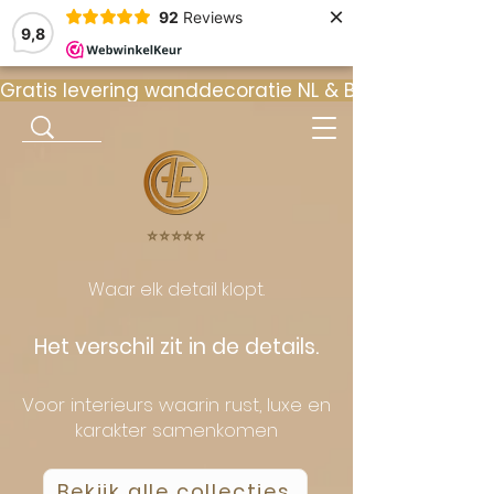
×
92
Reviews
9,8
Gratis levering wanddecoratie NL & BE  •  ⭐ 9
⭐️⭐️⭐️⭐️⭐️
Waar elk detail klopt.
Het verschil zit in de details.
Voor interieurs waarin rust, luxe en
karakter samenkomen
Bekijk alle collecties