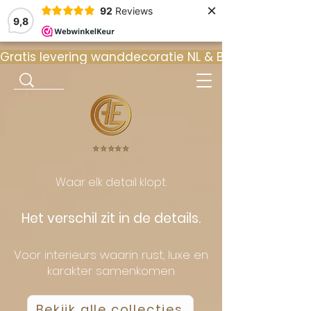
×
92
Reviews
9,8
Gratis levering wanddecoratie NL & BE  •  ⭐ 9
⭐️⭐️⭐️⭐️⭐️
Waar elk detail klopt.
Het verschil zit in de details.
Voor interieurs waarin rust, luxe en
karakter samenkomen
Bekijk alle collecties