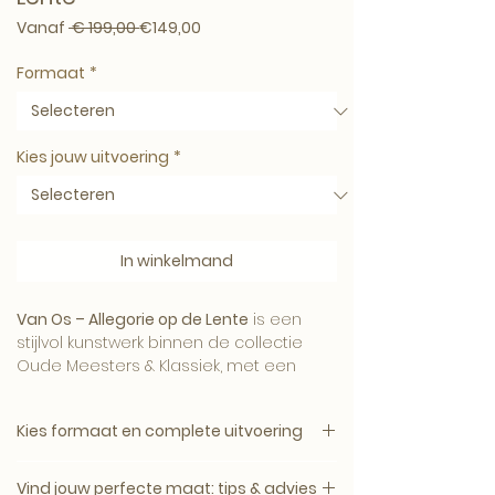
Normale prijs
Verkoopprijs
Vanaf
 € 199,00 
€149,00
Formaat
*
Kies jouw uitvoering
*
In winkelmand
Van Os – Allegorie op de Lente
is een
stijlvol kunstwerk binnen de collectie
Oude Meesters & Klassiek, met een
tijdloze uitstraling en een verfijnde Art-
Empire signatuur.
Kies formaat en complete uitvoering
1. Kies het gewenste formaat.
Vind jouw perfecte maat: tips & advies