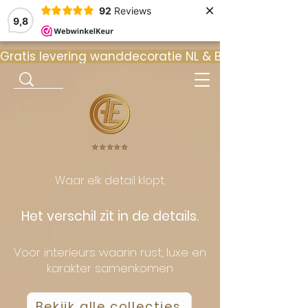
×
92
Reviews
9,8
Gratis levering wanddecoratie NL & BE  •  ⭐ 9
⭐️⭐️⭐️⭐️⭐️
Waar elk detail klopt.
Het verschil zit in de details.
Voor interieurs waarin rust, luxe en
karakter samenkomen
Bekijk alle collecties