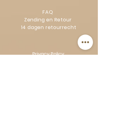
FAQ
Zending en Retour
14 dagen retourrecht
Privacy Policy
Klachtenregeling
Algemene voorwaarden
Volg Art-Empire voor inspiratie en
luxe woonideeën:
Instagram
|
Facebook
| Pinterest |
Shop veilig en zorgeloos | Betaling