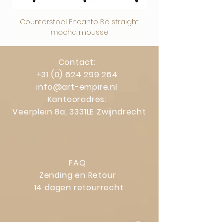
Counterstoel Encanto Be straight
Decoratief object Swi
mocha mousse
Contact:
+31 (0) 624 299 264
info@art-empire.nl
Kantooradres:
Veerplein 8a, 3331LE Zwijndrecht
FAQ
Zending en Retour
14 dagen retourrecht