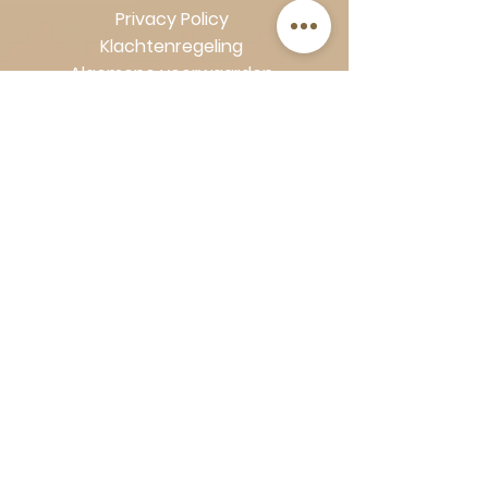
Privacy Policy
Klachtenregeling
Algemene voorwaarden
Volg Art-Empire voor inspiratie en
luxe woonideeën:
Instagram
|
Facebook
| Pinterest |
Shop veilig en zorgeloos | Betaling
in termijnen met Klarna