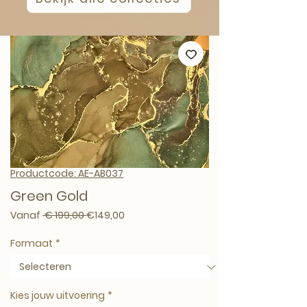
Productcode: AE-AB037
Green Gold
Normale prijs
Verkoopprijs
Vanaf
 € 199,00 
€149,00
Formaat
*
Kies jouw uitvoering
*