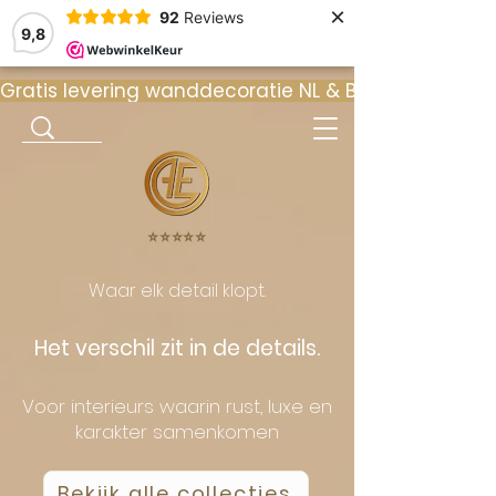
×
92
Reviews
9,8
Gratis levering wanddecoratie NL & BE  •  ⭐ 9
⭐️⭐️⭐️⭐️⭐️
Waar elk detail klopt.
Het verschil zit in de details.
Voor interieurs waarin rust, luxe en
karakter samenkomen
Bekijk alle collecties