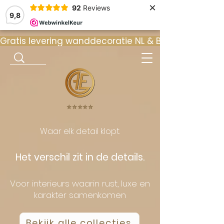
×
92
Reviews
9,8
Gratis levering wanddecoratie NL & BE  •  ⭐ 9
⭐️⭐️⭐️⭐️⭐️
Waar elk detail klopt.
Het verschil zit in de details.
Voor interieurs waarin rust, luxe en
karakter samenkomen
Bekijk alle collecties