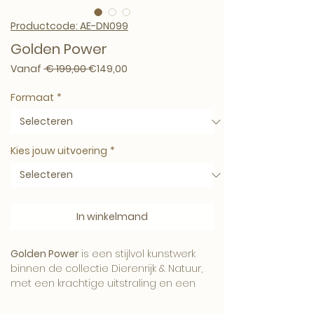
Productcode: AE-DN099
Golden Power
Normale prijs
Verkoopprijs
Vanaf
 € 199,00 
€149,00
Formaat
*
Kies jouw uitvoering
*
In winkelmand
Golden Power
is een stijlvol kunstwerk
binnen de collectie Dierenrijk & Natuur,
met een krachtige uitstraling en een
verfijnde Art-Empire signatuur.