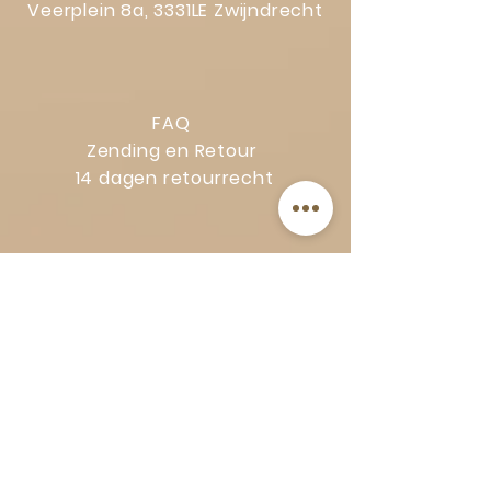
Veerplein 8a, 3331LE Zwijndrecht
FAQ
Zending en Retour
14 dagen retourrecht
Privacy Policy
Klachtenregeling
Algemene voorwaarden
Volg Art-Empire voor inspiratie en
luxe woonideeën:
Instagram
|
Facebook
| Pinterest |