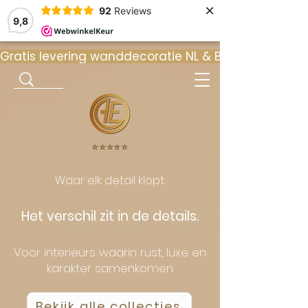
×
92
Reviews
9,8
Gratis levering wanddecoratie NL & BE  •  ⭐ 9
⭐️⭐️⭐️⭐️⭐️
Waar elk detail klopt.
Het verschil zit in de details.
Voor interieurs waarin rust, luxe en
karakter samenkomen
Bekijk alle collecties