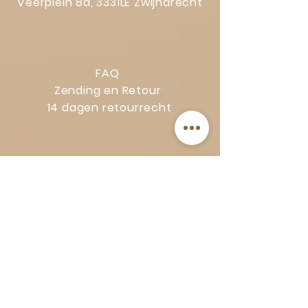
Veerplein 8a, 3331LE Zwijndrecht
FAQ
Zending en Retour
14 dagen retourrecht
Privacy Policy
Klachtenregeling
Algemene voorwaarden
Volg Art-Empire voor inspiratie en
luxe woonideeën:
Instagram
|
Facebook
| Pinterest |