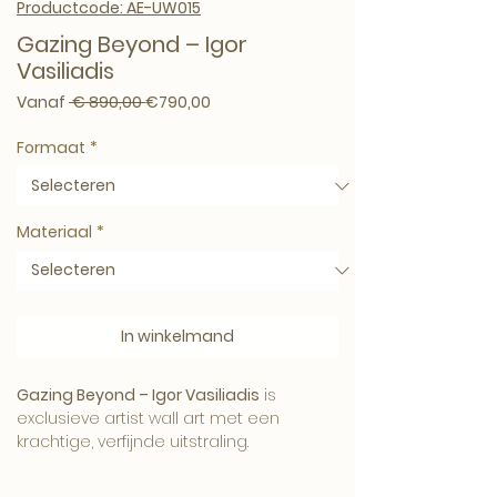
Productcode: AE-UW015
Gazing Beyond – Igor
Vasiliadis
Normale prijs
Verkoopprijs
Vanaf
 € 890,00 
€790,00
Formaat
*
Materiaal
*
In winkelmand
Gazing Beyond – Igor Vasiliadis
is
exclusieve artist wall art met een
krachtige, verfijnde uitstraling.