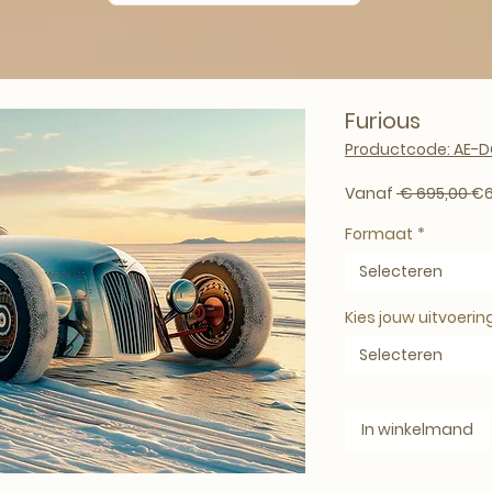
Furious
Productcode: AE-D
No
Vanaf
 € 695,00 
€6
Formaat
*
Selecteren
Kies jouw uitvoerin
Selecteren
In winkelmand