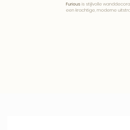
Furious
is stijlvolle wanddecora
een krachtige, moderne uitstrali
Het beeld brengt sfeer, diept
tot zijn recht in een modern, h