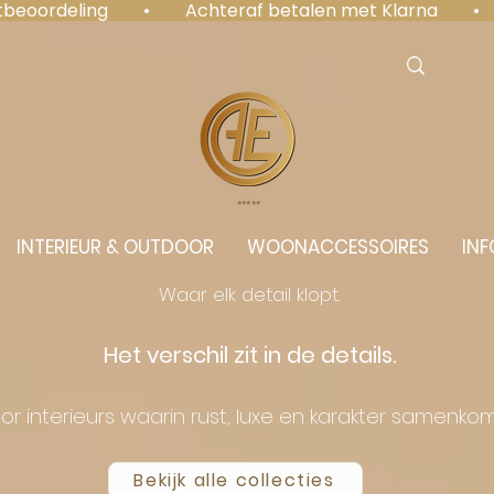
antbeoordeling  •  Achteraf betalen met Klarna  • 
⭐️⭐️⭐️⭐️⭐️
INTERIEUR & OUTDOOR
WOONACCESSOIRES
INF
Waar elk detail klopt.
Het verschil zit in de details.
or interieurs waarin rust, luxe en karakter samenko
Bekijk alle collecties