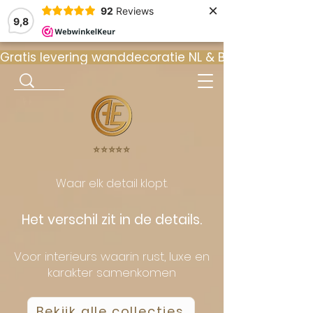
×
92
Reviews
9,8
Gratis levering wanddecoratie NL & BE  •  ⭐ 9
⭐️⭐️⭐️⭐️⭐️
Waar elk detail klopt.
Het verschil zit in de details.
Voor interieurs waarin rust, luxe en
karakter samenkomen
Bekijk alle collecties