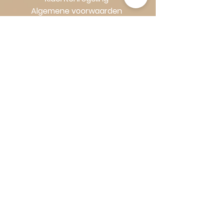
Algemene voorwaarden
Volg Art-Empire voor inspiratie en
luxe woonideeën:
Instagram
|
Facebook
| Pinterest |
Shop veilig en zorgeloos | Betaling
in termijnen met Klarna