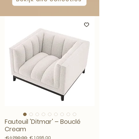
Fauteuil 'Ditmar' – Bouclé
Cream
Normale prijs
Verkoopprijs
 € 1.790,00 
€ 1.095,00