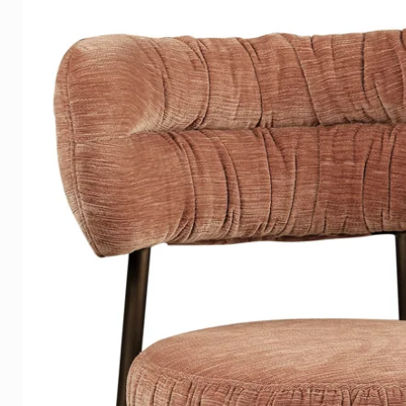
Art-Empire selectie
Een krachtig designstuk hoeft n
balans tussen uitstraling, comf
product jarenlang mooi blijft.