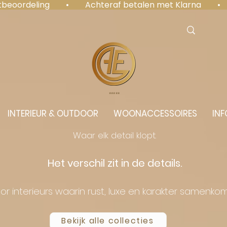
antbeoordeling  •  Achteraf betalen met Klarna  • 
⭐️⭐️⭐️⭐️⭐️
INTERIEUR & OUTDOOR
WOONACCESSOIRES
INF
Waar elk detail klopt.
Het verschil zit in de details.
or interieurs waarin rust, luxe en karakter samenko
Bekijk alle collecties