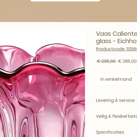
Vaas Calient
glass - Eichho
Productcode: 11256
Normale p
 € 295,00 
€ 285,00
In winkelmand
Levering & service
Levering binnen Eu
Veilig & flexibel be
Levertijd afhankeli
Eichholtz.
Achteraf betalen m
Grote of kwetsba
Specificaties
Betalen in 3 delen