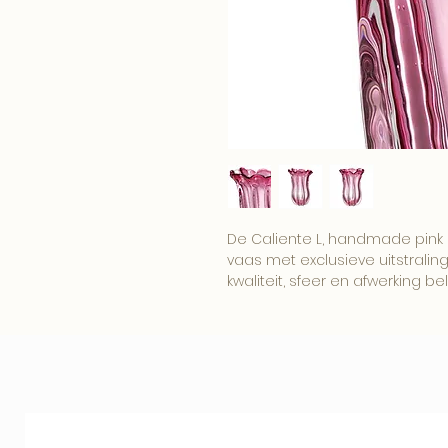
De Caliente L, handmade pink 
vaas met exclusieve uitstraling.
kwaliteit, sfeer en afwerking bela
Productomschrijving
Dit Eichholtz ontwerp is gesel
karakter. De combinatie van v
verfijnde details maakt dit pr
klassieke interieurs.