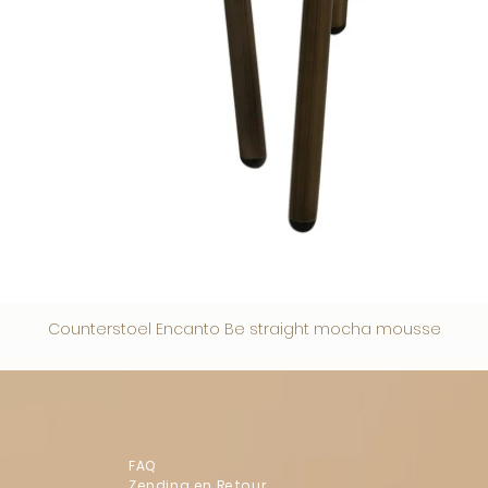
Counterstoel Encanto Be straight mocha mousse
FAQ
Zending en Retour