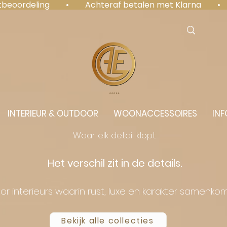
antbeoordeling  •  Achteraf betalen met Klarna  • 
⭐️⭐️⭐️⭐️⭐️
INTERIEUR & OUTDOOR
WOONACCESSOIRES
INF
Waar elk detail klopt.
Het verschil zit in de details.
or interieurs waarin rust, luxe en karakter samenko
Bekijk alle collecties