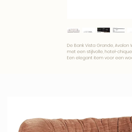
De Bank Vista Grande, Avalon W
met een stijlvolle, hotel-chique 
Een elegant item voor een wo
boutique interieur.
Combineer dit item met onze
woonaccessoires voor een comp